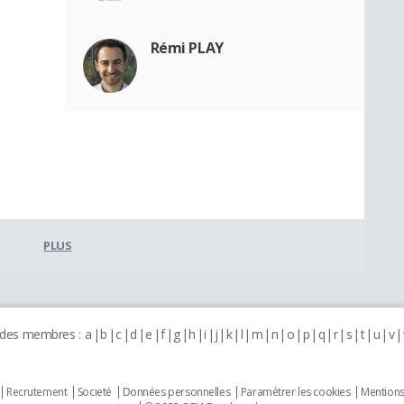
Rémi PLAY
PLUS
 des membres :
a
b
c
d
e
f
g
h
i
j
k
l
m
n
o
p
q
r
s
t
u
v
Recrutement
Societé
Données personnelles
Paramétrer les cookies
Mentions