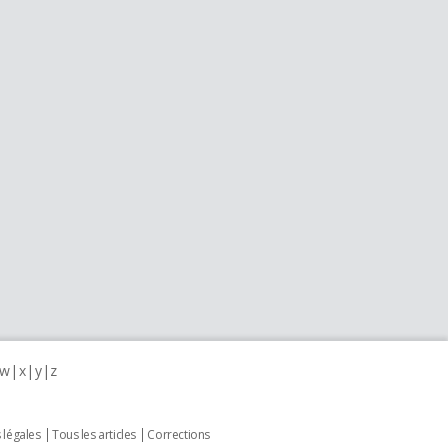
w
x
y
z
 légales
Tous les articles
Corrections