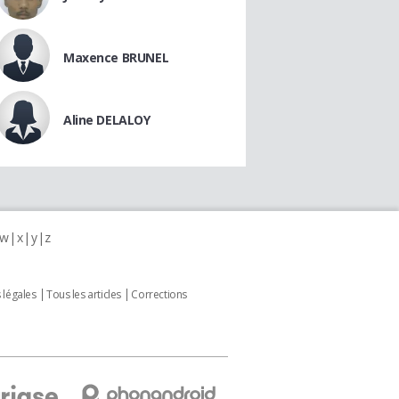
Maxence BRUNEL
Aline DELALOY
w
x
y
z
 légales
Tous les articles
Corrections