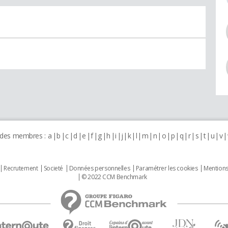
 des membres :
a
b
c
d
e
f
g
h
i
j
k
l
m
n
o
p
q
r
s
t
u
v
Recrutement
Societé
Données personnelles
Paramétrer les cookies
Mentions
© 2022 CCM Benchmark