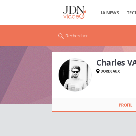
IA NEWS
TEC
Rechercher
Charles V
BORDEAUX
Charles VAN DE
WEEGHE
PROFIL