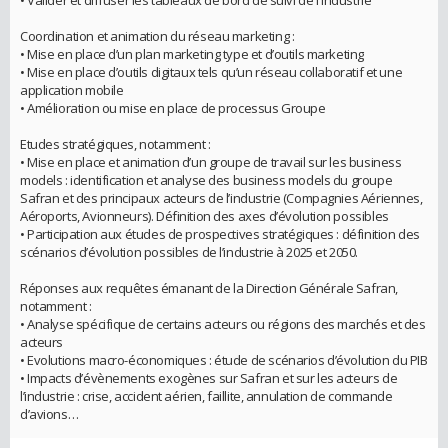
• Valider et diffuser les tableaux de bord de suivi de l'industrie
Coordination et animation du réseau marketing :
• Mise en place d’un plan marketing type et d’outils marketing
• Mise en place d’outils digitaux tels qu’un réseau collaboratif et une
application mobile
• Amélioration ou mise en place de processus Groupe
Etudes stratégiques, notamment :
• Mise en place et animation d’un groupe de travail sur les business
models : identification et analyse des business models du groupe
Safran et des principaux acteurs de l’industrie (Compagnies Aériennes,
Aéroports, Avionneurs). Définition des axes d’évolution possibles
• Participation aux études de prospectives stratégiques : définition des
scénarios d’évolution possibles de l’industrie à 2025 et 2050.
Réponses aux requêtes émanant de la Direction Générale Safran,
notamment :
• Analyse spécifique de certains acteurs ou régions des marchés et des
acteurs
• Evolutions macro-économiques : étude de scénarios d’évolution du PIB
• Impacts d’évènements exogènes sur Safran et sur les acteurs de
l’industrie : crise, accident aérien, faillite, annulation de commande
d’avions…