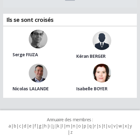
Ils se sont croisés
Serge FIUZA
Kéran BERGER
Nicolas LALANDE
Isabelle BOYER
Annuaire des membres :
a
b
c
d
e
f
g
h
i
j
k
l
m
n
o
p
q
r
s
t
u
v
w
x
y
z