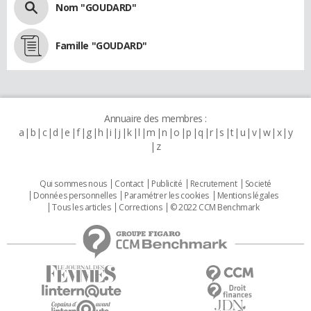
Nom "GOUDARD"
Famille "GOUDARD"
Annuaire des membres :
a
b
c
d
e
f
g
h
i
j
k
l
m
n
o
p
q
r
s
t
u
v
w
x
y
z
Qui sommes nous
Contact
Publicité
Recrutement
Societé
Données personnelles
Paramétrer les cookies
Mentions légales
Tous les articles
Corrections
© 2022 CCM Benchmark