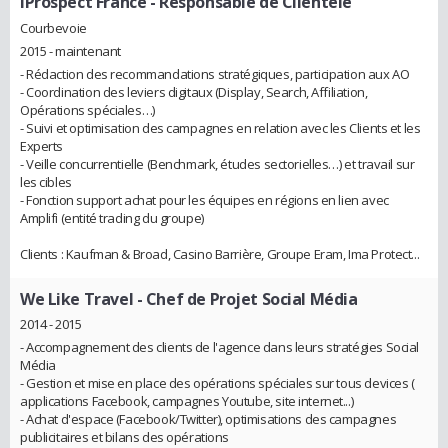
iProspect France
- Responsable de Clientèle
Courbevoie
2015 - maintenant
- Rédaction des recommandations stratégiques, participation aux AO
- Coordination des leviers digitaux (Display, Search, Affiliation,
Opérations spéciales…)
- Suivi et optimisation des campagnes en relation avec les Clients et les
Experts
- Veille concurrentielle (Benchmark, études sectorielles…) et travail sur
les cibles
- Fonction support achat pour les équipes en régions en lien avec
Amplifi (entité trading du groupe)
Clients : Kaufman & Broad, Casino Barrière, Groupe Eram, Ima Protect...
We Like Travel
- Chef de Projet Social Média
2014 - 2015
- Accompagnement des clients de l'agence dans leurs stratégies Social
Média
- Gestion et mise en place des opérations spéciales sur tous devices (
applications Facebook, campagnes Youtube, site internet...)
- Achat d'espace (Facebook/Twitter), optimisations des campagnes
publicitaires et bilans des opérations