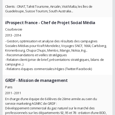
Clients : ONAT, Tahiti Tourisme, Aircalin, Visit Malta, les îles de
Guadeloupe, Suisse Tourism, South Australia...
iProspect France
- Chef de Projet Social Média
Courbevoie
2013 - 2014
- Gestion, optimisation et analyse des résultats des campagnes
Sociales Médias pour Kraft Mondelez, Voyages SNCF, 1664, Carlsberg,
Kronenbourg, Chupa Chups, Mentos, Mango, Nokia, Ing...
- Recommandations et veilles stratégiques
- Relation client (prise de brief, présentations stratégiques, bilans de
campagne...)
- Relations équipes commerciales/régies (Twitter/Facebook)
GRDF
- Mission de management
Paris
2011 - 2011
En charge d’une équipe de 6 élèves de 2ème année au sein du
service marketing AGNRC de GRDF :
Développement commercial du gaz naturel sur le marché des
professionnels sur les départements 92, 95 et 78 : création d’une BDD,