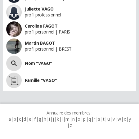
Juliette VAGO
profil professionnel
Caroline FAGOT
profil personnel | PARIS
Martin BAGOT
profil personnel | BREST
Nom "VAGO"
Famille "VAGO"
Annuaire des membres :
a
b
c
d
e
f
g
h
i
j
k
l
m
n
o
p
q
r
s
t
u
v
w
x
y
z