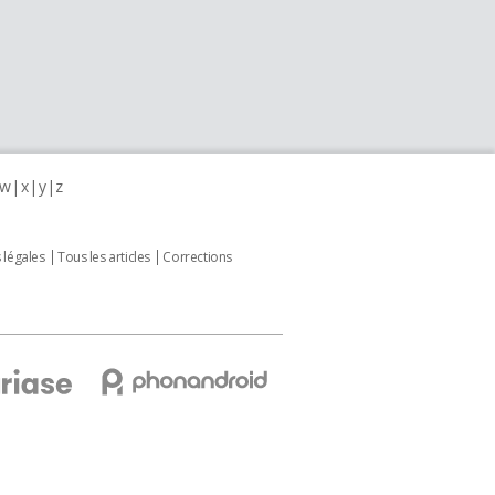
w
x
y
z
 légales
Tous les articles
Corrections