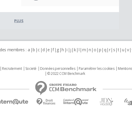
PLUS
 des membres :
a
b
c
d
e
f
g
h
i
j
k
l
m
n
o
p
q
r
s
t
u
v
Recrutement
Societé
Données personnelles
Paramétrer les cookies
Mentions
© 2022 CCM Benchmark