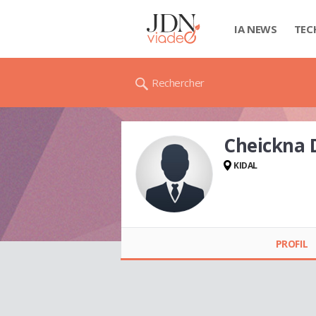
IA NEWS
TEC
Rechercher
Cheickna 
KIDAL
Cheickna DIALLO
PROFIL