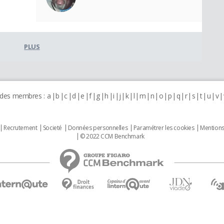
PLUS
 des membres :
a
b
c
d
e
f
g
h
i
j
k
l
m
n
o
p
q
r
s
t
u
v
Recrutement
Societé
Données personnelles
Paramétrer les cookies
Mentions
© 2022 CCM Benchmark