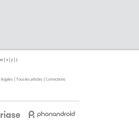
w
x
y
z
 légales
Tous les articles
Corrections