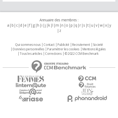
Annuaire des membres :
a
b
c
d
e
f
g
h
i
j
k
l
m
n
o
p
q
r
s
t
u
v
w
x
y
z
Qui sommes nous
Contact
Publicité
Recrutement
Societé
Données personnelles
Paramétrer les cookies
Mentions légales
Tous les articles
Corrections
© 2022 CCM Benchmark