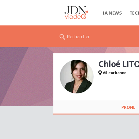
IA NEWS
TEC
Rechercher
Chloé LIT
Villeurbanne
Chloé LITOU
PROFIL