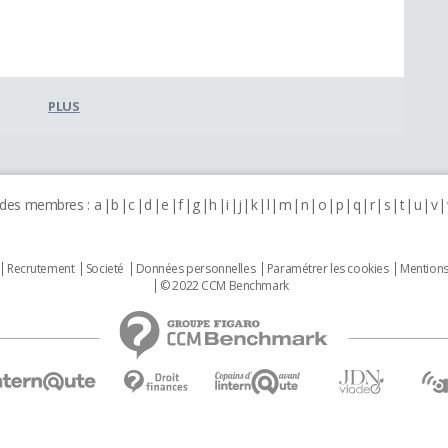
PLUS
 des membres :
a
b
c
d
e
f
g
h
i
j
k
l
m
n
o
p
q
r
s
t
u
v
Recrutement
Societé
Données personnelles
Paramétrer les cookies
Mentions
© 2022 CCM Benchmark