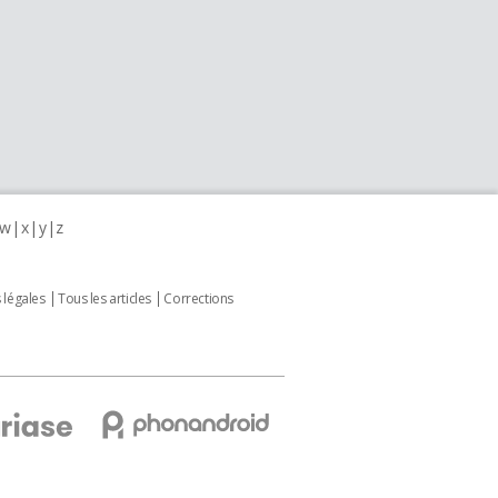
w
x
y
z
 légales
Tous les articles
Corrections