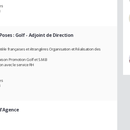
es
B
 Poses : Golf
- Adjoint de Direction
ntèle françaises et étrangères Organisation et Réalisation des
aison Promotion Golf et S.M.B
son avec le service RH
es
B
d'Agence