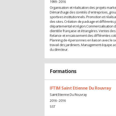
1999 - 2016
Organisation et réalisation des projets market
Démarchage des comités d'entreprises, groupe
sportives institutionnels. Promotion et réali
des sites. Création de package et différents p
départemental et région.Commercialisation de
clientèle française et étrangères. Ventes des 
Relance et encaissement des différentes coti
Planning de 4 personnes en liaison avec le se
travail des jardiniers. Management équipe acc
du directeur.
Formations
IFTIM Saint Etienne Du Rouvray
Saint Etienne Du Rouvray
2016 - 2016
SST