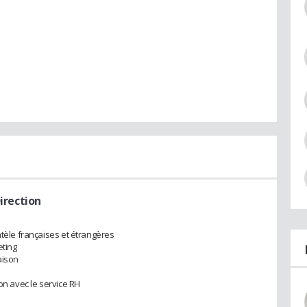
irection
ntèle françaises et étrangères
eting
aison
son avec le service RH