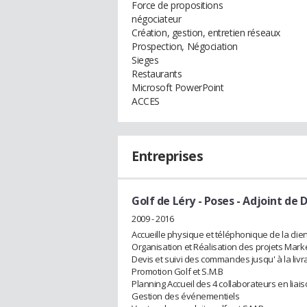
Force de propositions
négociateur
Création, gestion, entretien réseaux
Prospection, Négociation
Sieges
Restaurants
Microsoft PowerPoint
ACCES
Entreprises
Golf de Léry - Poses
- Adjoint de D
2009 - 2016
Accueille physique et téléphonique de la clie
Organisation et Réalisation des projets Mark
Devis et suivi des commandes jusqu' à la livr
Promotion Golf et S.M.B
Planning Accueil des 4 collaborateurs en liai
Gestion des événementiels