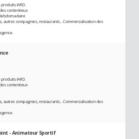
 produits IARD.
 des contentieux
g Hebdomadaire
 autres compagnies, restaurants... Commercialisation des
'agence.
ence
 produits IARD.
 des contentieux
 autres compagnies, restaurants... Commercialisation des
'agence.
oint - Animateur Sportif