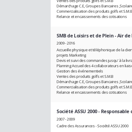
Ventes des produits golfs et S.M.B
Démarchage C.E, Groupes Bancaires ,Scolair
Commercialisation des produits golfs et S.M.
Relance et encaissements des cotisations
SMB de Loisirs et de Plein - Air de
2009 - 2016
Accueille physique et téléphonique de la clie
projets Marketing
Devis et suivi des commandes jusqu' à la livr
Planning Accueil des 4 collaborateurs en liai
Gestion des événementiels
Ventes des produits golfs et S.M.B
Démarchage C.E, Groupes Bancaires ,Scolair
Commercialisation des produits golfs et S.M.
Relance et encaissements des cotisations
Société ASSU 2000
- Responsable 
2007 - 2009
Cadre des Assurances - Société ASSU 2000