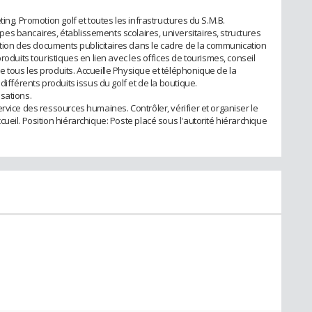
ing. Promotion golf et toutes les infrastructures du S.M.B.
s bancaires, établissements scolaires, universitaires, structures
sation des documents publicitaires dans le cadre de la communication
roduits touristiques en lien avec les offices de tourismes, conseil
 tous les produits. Accueille Physique et téléphonique de la
différents produits issus du golf et de la boutique.
sations.
rvice des ressources humaines. Contrôler, vérifier et organiser le
ueil. Position hiérarchique: Poste placé sous l'autorité hiérarchique