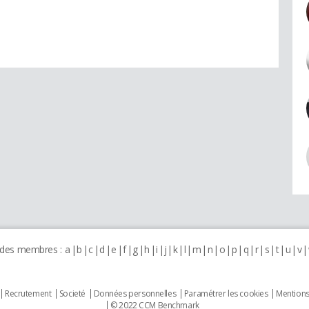
 des membres :
a
b
c
d
e
f
g
h
i
j
k
l
m
n
o
p
q
r
s
t
u
v
Recrutement
Societé
Données personnelles
Paramétrer les cookies
Mentions
© 2022 CCM Benchmark