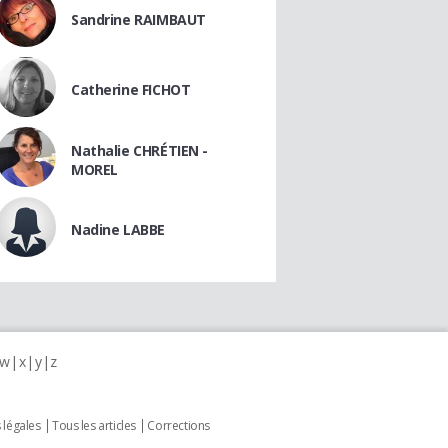
Sandrine RAIMBAUT
Catherine FICHOT
Nathalie CHRÉTIEN -
MOREL
Nadine LABBE
w
x
y
z
 légales
Tous les articles
Corrections