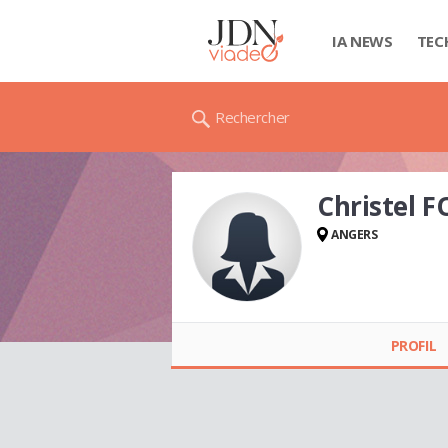
IA NEWS
TEC
Rechercher
Christel 
ANGERS
Christel FOUQUET
PROFIL