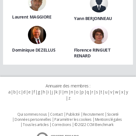
Laurent MAGGIORE
Yann BERJONNEAU
Dominique DEZELLUS
Florence RINGUET
RENARD
Annuaire des membres :
a
b
c
d
e
f
g
h
i
j
k
l
m
n
o
p
q
r
s
t
u
v
w
x
y
z
Qui sommes nous
Contact
Publicité
Recrutement
Societé
Données personnelles
Paramétrer les cookies
Mentions légales
Tous les articles
Corrections
© 2022 CCM Benchmark