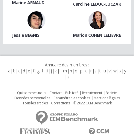
Marine ARNAUD
Caroline LEDUC-LUCZAK
Jessie BEGNIS
Marion COHEN LELIEVRE
Annuaire des membres :
a
b
c
d
e
f
g
h
i
j
k
l
m
n
o
p
q
r
s
t
u
v
w
x
y
z
Qui sommes nous
Contact
Publicité
Recrutement
Societé
Données personnelles
Paramétrer les cookies
Mentions légales
Tous les articles
Corrections
© 2022 CCM Benchmark