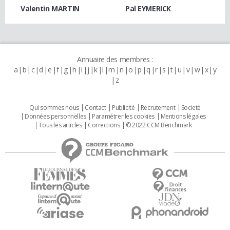
Valentin MARTIN
Pal EYMERICK
Annuaire des membres :
a
b
c
d
e
f
g
h
i
j
k
l
m
n
o
p
q
r
s
t
u
v
w
x
y
z
Qui sommes nous
Contact
Publicité
Recrutement
Societé
Données personnelles
Paramétrer les cookies
Mentions légales
Tous les articles
Corrections
© 2022 CCM Benchmark