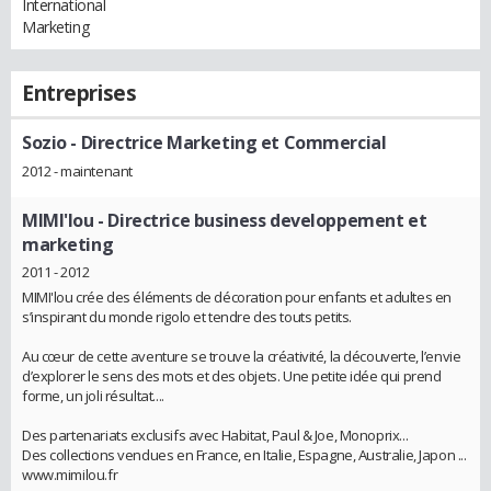
International
Marketing
Entreprises
Sozio
- Directrice Marketing et Commercial
2012 - maintenant
MIMI'lou
- Directrice business developpement et
marketing
2011 - 2012
MIMI'lou crée des éléments de décoration pour enfants et adultes en
s’inspirant du monde rigolo et tendre des touts petits.
Au cœur de cette aventure se trouve la créativité, la découverte, l’envie
d’explorer le sens des mots et des objets. Une petite idée qui prend
forme, un joli résultat....
Des partenariats exclusifs avec Habitat, Paul & Joe, Monoprix...
Des collections vendues en France, en Italie, Espagne, Australie, Japon ...
www.mimilou.fr