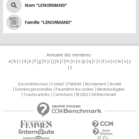
Nom "LENORMAND"
Famille "LENORMAND"
Annuaire des membres :
a
b
c
d
e
f
g
h
i
j
k
l
m
n
o
p
q
r
s
t
u
v
w
x
y
z
Qui sommes nous
Contact
Publicité
Recrutement
Societé
Données personnelles
Paramétrer les cookies
Mentions légales
Tous les articles
Corrections
© 2022 CCM Benchmark