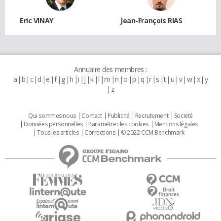
Eric VINAY
Jean-François RIAS
Annuaire des membres :
a
b
c
d
e
f
g
h
i
j
k
l
m
n
o
p
q
r
s
t
u
v
w
x
y
z
Qui sommes nous
Contact
Publicité
Recrutement
Societé
Données personnelles
Paramétrer les cookies
Mentions légales
Tous les articles
Corrections
© 2022 CCM Benchmark