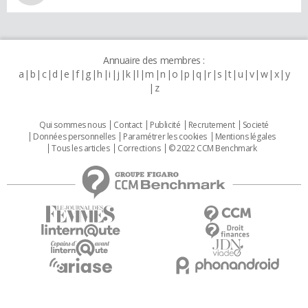
Annuaire des membres :
a
b
c
d
e
f
g
h
i
j
k
l
m
n
o
p
q
r
s
t
u
v
w
x
y
z
Qui sommes nous
Contact
Publicité
Recrutement
Societé
Données personnelles
Paramétrer les cookies
Mentions légales
Tous les articles
Corrections
© 2022 CCM Benchmark