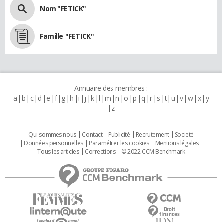
Nom "FETICK"
Famille "FETICK"
Annuaire des membres :
a
b
c
d
e
f
g
h
i
j
k
l
m
n
o
p
q
r
s
t
u
v
w
x
y
z
Qui sommes nous
Contact
Publicité
Recrutement
Societé
Données personnelles
Paramétrer les cookies
Mentions légales
Tous les articles
Corrections
© 2022 CCM Benchmark