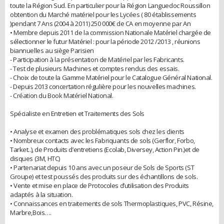
toute la Région Sud. En particulier pour la Région Languedoc Roussillon
obtention du Marché matériel pour les Lycées ( 80 établissements
)pendant 7 Ans (2004 à 2011) 250 000€ de CA en moyenne par An
• Membre depuis 2011 de la commission Nationale Matériel chargée de
sélectionner le futur Matériel : pour la période 2012 /2013 , réunions
biannuelles au siège Parisien
- Participation à la présentation de Matériel par les Fabricants.
- Test de plusieurs Machines et comptes rendus des essais.
- Choix de toute la Gamme Matériel pour le Catalogue Général National.
- Depuis 2013 concertation régulière pour les nouvelles machines.
- Création du Book Matériel National.
Spécialiste en Entretien et Traitements des Sols
• Analyse et examen des problématiques sols chez les clients
• Nombreux contacts avec les Fabriquants de sols (Gerflor, Forbo,
Tarket..), de Produits d’entretiens (Ecolab, Diversey, Action Pin.)et de
disques (3M, HTC)
• Partenariat depuis 10 ans avec un poseur de Sols de Sports (ST
Groupe) et test poussés des produits sur des échantillons de sols.
• Vente et mise en place de Protocoles d’utilisation des Produits
adaptés à la situation.
• Connaissances en traitements de sols Thermoplastiques, PVC, Résine,
Marbre,Bois….