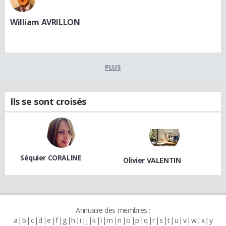
William AVRILLON
PLUS
Ils se sont croisés
Séquier CORALINE
Olivier VALENTIN
Annuaire des membres :
a
b
c
d
e
f
g
h
i
j
k
l
m
n
o
p
q
r
s
t
u
v
w
x
y