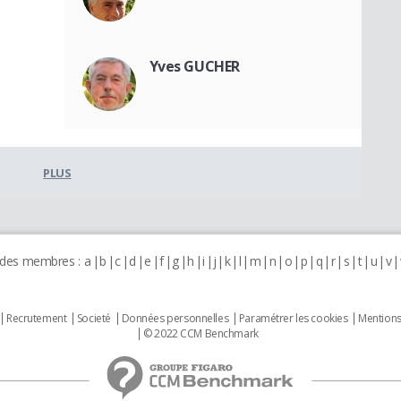
Yves GUCHER
PLUS
 des membres :
a
b
c
d
e
f
g
h
i
j
k
l
m
n
o
p
q
r
s
t
u
v
Recrutement
Societé
Données personnelles
Paramétrer les cookies
Mentions
© 2022 CCM Benchmark