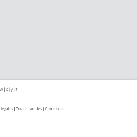
w
x
y
z
 légales
Tous les articles
Corrections