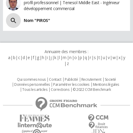
profil professionnel | Tenesol Middle East - Ingénieur
développement commercial
Nom "PIROS"
Annuaire des membres :
a
b
c
d
e
f
g
h
i
j
k
l
m
n
o
p
q
r
s
t
u
v
w
x
y
z
Qui sommes nous
Contact
Publicité
Recrutement
Societé
Données personnelles
Paramétrer les cookies
Mentions légales
Tous les articles
Corrections
© 2022 CCM Benchmark