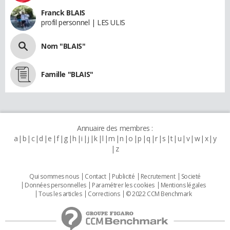
Franck BLAIS
profil personnel | LES ULIS
Nom "BLAIS"
Famille "BLAIS"
Annuaire des membres :
a
b
c
d
e
f
g
h
i
j
k
l
m
n
o
p
q
r
s
t
u
v
w
x
y
z
Qui sommes nous
Contact
Publicité
Recrutement
Societé
Données personnelles
Paramétrer les cookies
Mentions légales
Tous les articles
Corrections
© 2022 CCM Benchmark