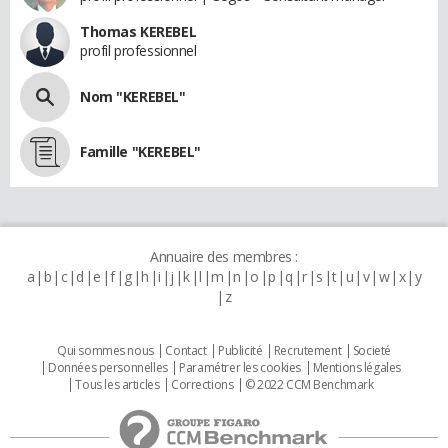
Thomas KEREBEL
profil professionnel
Nom "KEREBEL"
Famille "KEREBEL"
Annuaire des membres :
a
b
c
d
e
f
g
h
i
j
k
l
m
n
o
p
q
r
s
t
u
v
w
x
y
z
Qui sommes nous
Contact
Publicité
Recrutement
Societé
Données personnelles
Paramétrer les cookies
Mentions légales
Tous les articles
Corrections
© 2022 CCM Benchmark