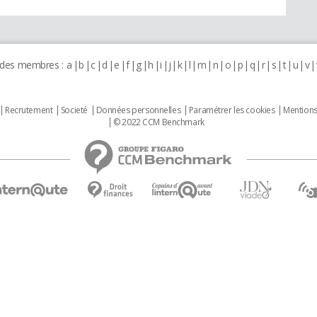
 des membres :
a
b
c
d
e
f
g
h
i
j
k
l
m
n
o
p
q
r
s
t
u
v
Recrutement
Societé
Données personnelles
Paramétrer les cookies
Mentions
© 2022 CCM Benchmark