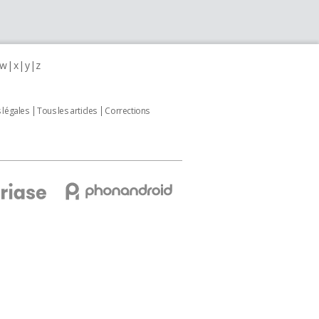
w
x
y
z
 légales
Tous les articles
Corrections