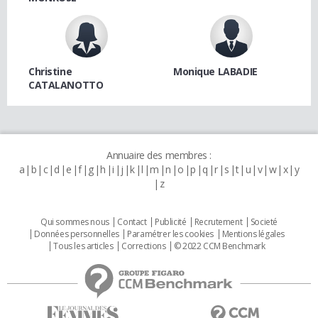
Christine
Monique LABADIE
CATALANOTTO
Annuaire des membres :
a
b
c
d
e
f
g
h
i
j
k
l
m
n
o
p
q
r
s
t
u
v
w
x
y
z
Qui sommes nous
Contact
Publicité
Recrutement
Societé
Données personnelles
Paramétrer les cookies
Mentions légales
Tous les articles
Corrections
© 2022 CCM Benchmark