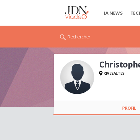
IA NEWS
TEC
Rechercher
Christop
RIVESALTES
Christophe
BOURGES
PROFIL