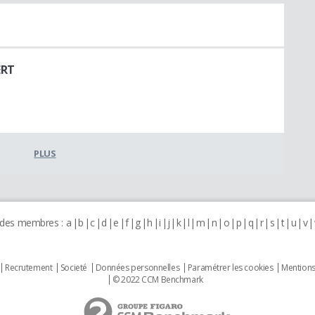
ERT
PLUS
 des membres :
a
b
c
d
e
f
g
h
i
j
k
l
m
n
o
p
q
r
s
t
u
v
Recrutement
Societé
Données personnelles
Paramétrer les cookies
Mentions
© 2022 CCM Benchmark