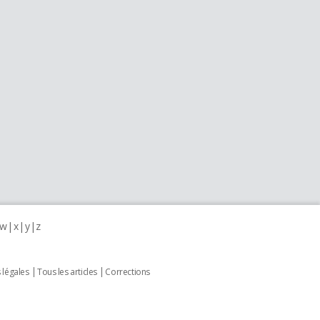
w
x
y
z
 légales
Tous les articles
Corrections