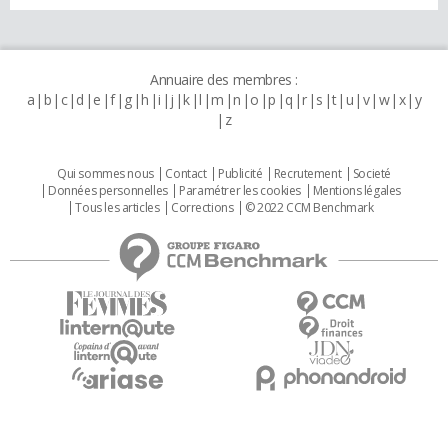
Annuaire des membres :
a
b
c
d
e
f
g
h
i
j
k
l
m
n
o
p
q
r
s
t
u
v
w
x
y
z
Qui sommes nous
Contact
Publicité
Recrutement
Societé
Données personnelles
Paramétrer les cookies
Mentions légales
Tous les articles
Corrections
© 2022 CCM Benchmark