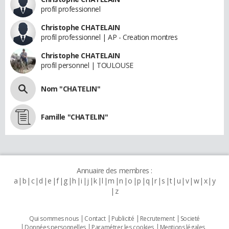
profil professionnel
Christophe CHATELAIN
profil professionnel | AP - Creation montres
Christophe CHATELAIN
profil personnel | TOULOUSE
Nom "CHATELIN"
Famille "CHATELIN"
Annuaire des membres :
a
b
c
d
e
f
g
h
i
j
k
l
m
n
o
p
q
r
s
t
u
v
w
x
y
z
Qui sommes nous
Contact
Publicité
Recrutement
Societé
Données personnelles
Paramétrer les cookies
Mentions légales