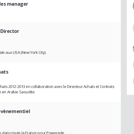
ales manager
Director
ale aux USA (New York City).
hats
ts 2012-2013 en collaboration avec le Directeur Achats et Contrats
se en Arabie Saoudite.
 évènementiel
is dans toute la France pour Powerade