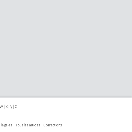
w
x
y
z
 légales
Tous les articles
Corrections