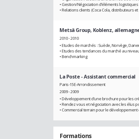
• Gestion/Négociation d’éléments logistiques 
• Relations clients (Coca Cola, distributeurs
Metsä Group, Koblenz, allemagn
2010 - 2010
• Etudes de marchés : Suède, Norvège, Dane
• Etudes des tendances du marché au nivea
• Benchmarking
La Poste
- Assistant commercial
Paris-15E-Arrondissement
2009 - 2009
• Développement d’une brochure pour les cré
• Rendez vous et négociation avec les élus po
• Commercial terrain pour le développement de
Formations