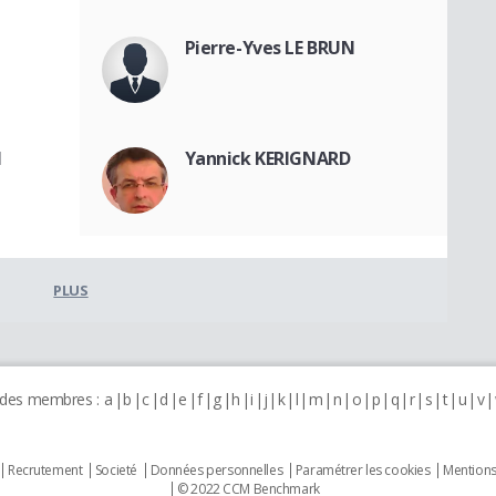
Pierre-Yves LE BRUN
I
Yannick KERIGNARD
PLUS
 des membres :
a
b
c
d
e
f
g
h
i
j
k
l
m
n
o
p
q
r
s
t
u
v
Recrutement
Societé
Données personnelles
Paramétrer les cookies
Mentions
© 2022 CCM Benchmark