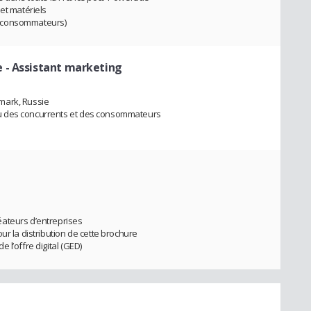
et matériels
 et consommateurs)
e
- Assistant marketing
mark, Russie
u des concurrents et des consommateurs
ateurs d’entreprises
ur la distribution de cette brochure
 l’offre digital (GED)