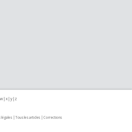
w
x
y
z
 légales
Tous les articles
Corrections