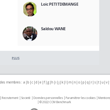
Loic PETITDEMANGE
Saïdou WANE
PLUS
 des membres :
a
b
c
d
e
f
g
h
i
j
k
l
m
n
o
p
q
r
s
t
u
v
Recrutement
Societé
Données personnelles
Paramétrer les cookies
Mentions
© 2022 CCM Benchmark