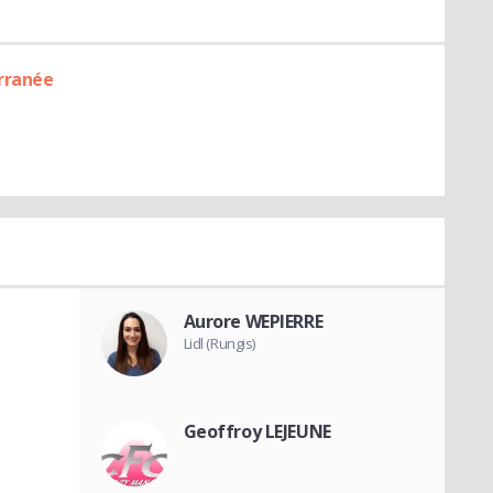
erranée
Aurore WEPIERRE
Lidl (Rungis)
Geoffroy LEJEUNE