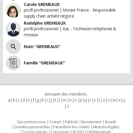
Carole GREMEAUX
profil professionnel | Monier France - Responsable
supply chain activité négoce
Rodolphe GREMEAUX
profil professionnel | Itac - Technicien telephonie &
reseaux
Nom "GREMEAUX"
Famille "GREMEAUX"
Annuaire des membres :
a
b
c
d
e
f
g
h
i
j
k
l
m
n
o
p
q
r
s
t
u
v
w
x
y
z
Qui sommes nous
Contact
Publicité
Recrutement
Societé
Données personnelles
Paramétrer les cookies
Mentions légales
Tous les articles
Corrections
© 2022 CCM Benchmark