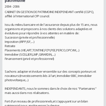
patrimoine
2004 - 2006
CABINET EN GESTION DE PATRIMOINE INDEPENDANT certifié (CGPC),
affilié à l'international CFP council.
Issu du milieu bancaire et de l'assurance depuis plus de 15 ans, nous
organisons et proposons à nos clients des solutions adaptées et
évolutives pour répondre à vos attentes en matière de:
Succesion (privée et professionnelle)
Imposition (IRPP,ISF,....)
Retraite
Placements (VIE,ART,TONTINE,FCPI,PEE,PERCO,OPCVM,...)
Immobilier (SCELLIER,LMP,GIRARDIN,....)
Financement (privé et professionnel)
Sachons adapter et évoluer ensemble sur des concepts porteurs et
novateurs:(Investissements liés à l'art, Immobilier BBC, Immobilier
photovoltaique,...)
INDEPENDANTS, nous le sommes dans le choix de nos "Partenaires"
mais aussi dans nos réalisations.
Fort d'un reseau de professionnels,et s'appuyant sur un bilan
patrimonial,nous appliquerons la devise: