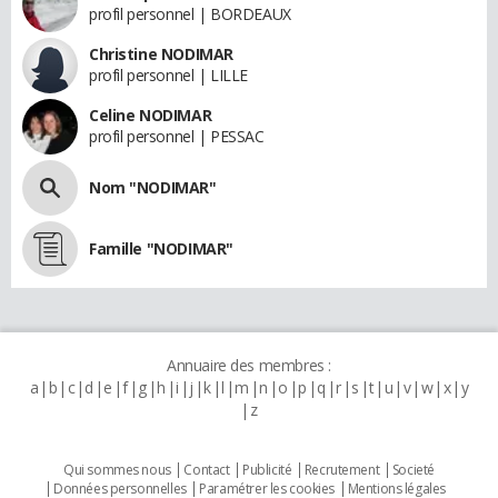
profil personnel | BORDEAUX
Christine NODIMAR
profil personnel | LILLE
Celine NODIMAR
profil personnel | PESSAC
Nom "NODIMAR"
Famille "NODIMAR"
Annuaire des membres :
a
b
c
d
e
f
g
h
i
j
k
l
m
n
o
p
q
r
s
t
u
v
w
x
y
z
Qui sommes nous
Contact
Publicité
Recrutement
Societé
Données personnelles
Paramétrer les cookies
Mentions légales