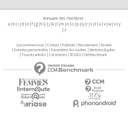
Annuaire des membres :
a
b
c
d
e
f
g
h
i
j
k
l
m
n
o
p
q
r
s
t
u
v
w
x
y
z
Qui sommes nous
Contact
Publicité
Recrutement
Societé
Données personnelles
Paramétrer les cookies
Mentions légales
Tous les articles
Corrections
© 2022 CCM Benchmark