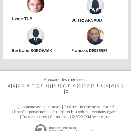
Uwee TUP
Bultez ARNAUD
Bertrand BOROWIAK
Francois DESSEREE
Annuaire des membres :
a
b
c
d
e
f
g
h
i
j
k
l
m
n
o
p
q
r
s
t
u
v
w
x
y
z
Qui sommes nous
Contact
Publicité
Recrutement
Societé
Données personnelles
Paramétrer les cookies
Mentions légales
Tous les articles
Corrections
© 2022 CCM Benchmark