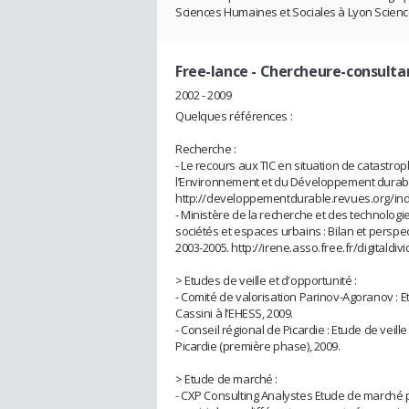
Sciences Humaines et Sociales à Lyon Science
Free-lance
- Chercheure-consulta
2002 - 2009
Quelques références :
Recherche :
- Le recours aux TIC en situation de catastro
l’Environnement et du Développement durab
http://developpementdurable.revues.org/in
- Ministère de la recherche et des technologie
sociétés et espaces urbains : Bilan et perspe
2003-2005. http://irene.asso.free.fr/digital
> Etudes de veille et d'opportunité :
- Comité de valorisation Parinov-Agoranov : 
Cassini
à l’EHESS, 2009.
- Conseil régional de Picardie : Etude de vei
Picardie (première phase), 2009.
> Etude de marché :
- CXP Consulting Analystes Etude de marché pr