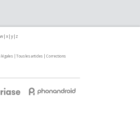
w
x
y
z
 légales
Tous les articles
Corrections