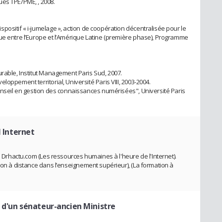
ques TPE/PME,
, 2008.
positif « i-jumelage »,
action de coopération décentralisée pour le
ue entre l’Europe et l’Amérique Latine (première phase), Programme
urable, Institut Management Paris Sud, 2007.
oppement territorial, Université Paris VIII, 2003-2004.
Conseil en gestion des connaissances numérisées", Université Paris
l Internet
n Drhactu.com (Les ressources humaines à l'heure de l'Internet).
ion à distance dans l’enseignement supérieur),
(La formation à
 d'un sénateur-ancien Ministre