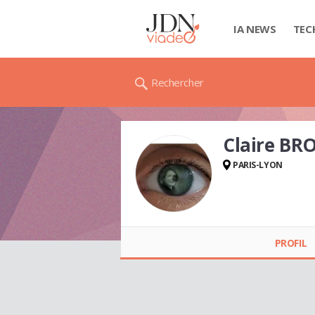
IA NEWS
TEC
Rechercher
Claire BR
PARIS-LYON
Claire BROSSAUD
PROFIL