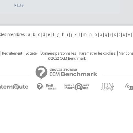
PLUS
 des membres :
a
b
c
d
e
f
g
h
i
j
k
l
m
n
o
p
q
r
s
t
u
v
Recrutement
Societé
Données personnelles
Paramétrer les cookies
Mentions
© 2022 CCM Benchmark