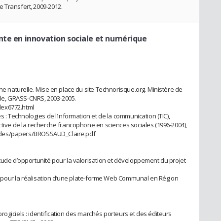
 Transfert, 2009-2012.
nte en innovation sociale et numérique
phe naturelle. Mise en place du site Technorisque.org. Ministère de
le, GRASS-CNRS, 2003-2005.
dex6772.html
s : Technologies de l’information et de la communication (TIC),
ctive de la recherche francophone en sciences sociales (1996-2004),
divides/papers/BROSSAUD_Claire.pdf
Etude d’opportunité pour la valorisation et développement du projet
lle pour la réalisation d’une plate-forme Web Communal en Région
ogiciels : identification des marchés porteurs et des éditeurs