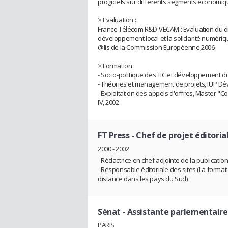
progiciels sur différents segments économi
> Evaluation :
France Télécom R&D-VECAM : Evaluation du dis
développement local et la solidarité numériq
@lis de la Commission Européenne,2006.
> Formation :
- Socio-politique des TIC et développement d
- Théories et management de projets, IUP Dével
- Exploitation des appels d'offres, Master "
IV, 2002.
FT Press
- Chef de projet éditoria
2000 - 2002
- Rédactrice en chef adjointe de la publicatio
- Responsable éditoriale des sites
(La format
distance dans les pays du Sud).
Sénat
- Assistante parlementaire
PARIS