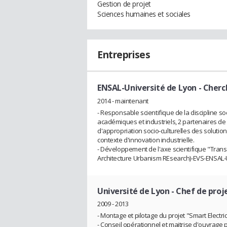
Gestion de projet
Sciences humaines et sociales
Entreprises
ENSAL-Université de Lyon
- Cherc
2014 - maintenant
- Responsable scientifique de la discipline soc
académiques et industriels, 2 partenaires de 
d'appropriation socio-culturelles des soluti
contexte d'innovation industrielle.
- Développement de l'axe scientifique "Trans
Architecture Urbanism REsearch)-EVS-ENSAL-U
Université de Lyon
- Chef de proj
2009 - 2013
- Montage et pilotage du projet "Smart Electri
- Conseil opérationnel et maitrise d'ouvrage