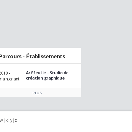
Parcours - Établissements
Art'feuille - Studio de
2018 -
création graphique
maintenant
PLUS
w
x
y
z