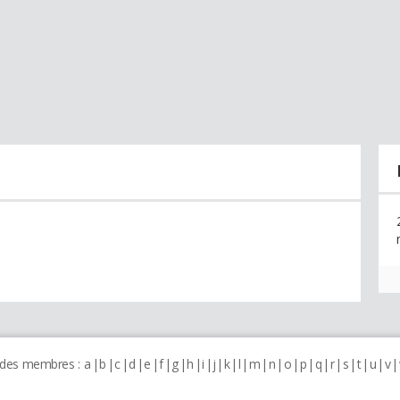
 des membres :
a
b
c
d
e
f
g
h
i
j
k
l
m
n
o
p
q
r
s
t
u
v