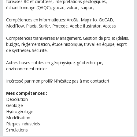
foreuses RC et carottées, interprétations géologiques,
échantillonnage (QAQC), gocad, vulcan, surpac;
Compétences en informatiques: ArcGis, MapInfo, GoCAD,
ModFlow, Plaxis, Surfer, Phreeqc, Adobe Illustrator, Access;
Compétences transverses:Management. Gestion de projet (délais,
budget, règlementation, étude historique, travail en équipe, esprit
de synthèse). Sécurité.
Autres bases solides en géophysique, géotechnique,
environnement minier
Intéressé par mon profil? N'hésitez pas à me contacter!
Mes compétences :
Dépollution
Géologie
Hydrogéologie
Modélisation
Risques industriels
Simulations