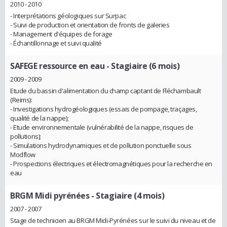
2010 - 2010
- Interprétations géologiques sur Surpac
- Suivi de production et orientation de fronts de galeries
- Management d'équipes de forage
- Échantillonnage et suivi qualité
SAFEGE ressource en eau
- Stagiaire (6 mois)
2009 - 2009
Etude du bassin d'alimentation du champ captant de Fléchambault
(Reims):
- Investigations hydrogéologiques (essais de pompage, traçages,
qualité de la nappe);
- Etude environnementale (vulnérabilité de la nappe, risques de
pollutions);
- Simulations hydrodynamiques et de pollution ponctuelle sous
Modflow
- Prospections électriques et électromagnétiques pour la recherche en
eau
BRGM Midi pyrénées
- Stagiaire (4 mois)
2007 - 2007
Stage de technicien au BRGM Midi-Pyrénées sur le suivi du niveau et de