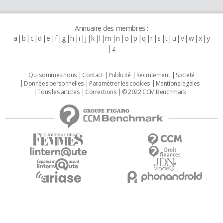
Annuaire des membres :
a
b
c
d
e
f
g
h
i
j
k
l
m
n
o
p
q
r
s
t
u
v
w
x
y
z
Qui sommes nous
Contact
Publicité
Recrutement
Societé
Données personnelles
Paramétrer les cookies
Mentions légales
Tous les articles
Corrections
© 2022 CCM Benchmark