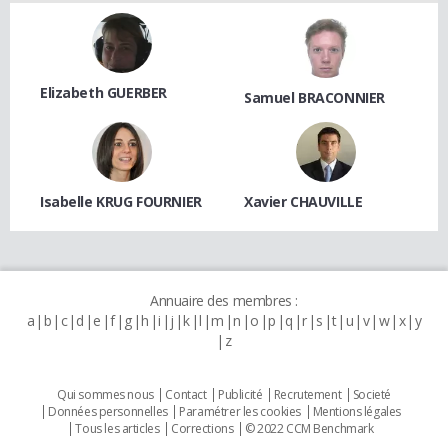
Elizabeth GUERBER
Samuel BRACONNIER
Isabelle KRUG FOURNIER
Xavier CHAUVILLE
Annuaire des membres :
a
b
c
d
e
f
g
h
i
j
k
l
m
n
o
p
q
r
s
t
u
v
w
x
y
z
Qui sommes nous
Contact
Publicité
Recrutement
Societé
Données personnelles
Paramétrer les cookies
Mentions légales
Tous les articles
Corrections
© 2022 CCM Benchmark