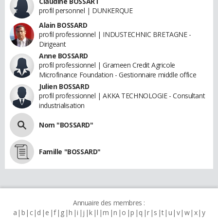
Claudine BOSSART
profil personnel | DUNKERQUE
Alain BOSSARD
profil professionnel | INDUSTECHNIC BRETAGNE -
Dirigeant
Anne BOSSARD
profil professionnel | Grameen Credit Agricole
Microfinance Foundation - Gestionnaire middle office
Julien BOSSARD
profil professionnel | AKKA TECHNOLOGIE - Consultant
industrialisation
Nom "BOSSARD"
Famille "BOSSARD"
Annuaire des membres :
a
b
c
d
e
f
g
h
i
j
k
l
m
n
o
p
q
r
s
t
u
v
w
x
y