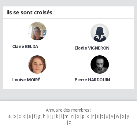
Ils se sont croisés
Claire BELDA
Elodie VIGNERON
Louise MOIRÉ
Pierre HARDOUIN
Annuaire des membres :
a
b
c
d
e
f
g
h
i
j
k
l
m
n
o
p
q
r
s
t
u
v
w
x
y
z