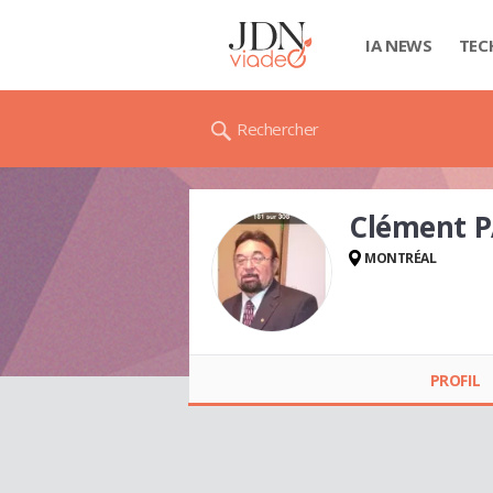
IA NEWS
TEC
Rechercher
Clément 
MONTRÉAL
Clément
PATENAUDE
PROFIL