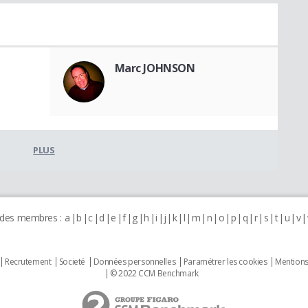
Marc JOHNSON
PLUS
 des membres :
a
b
c
d
e
f
g
h
i
j
k
l
m
n
o
p
q
r
s
t
u
v
Recrutement
Societé
Données personnelles
Paramétrer les cookies
Mentions
© 2022 CCM Benchmark