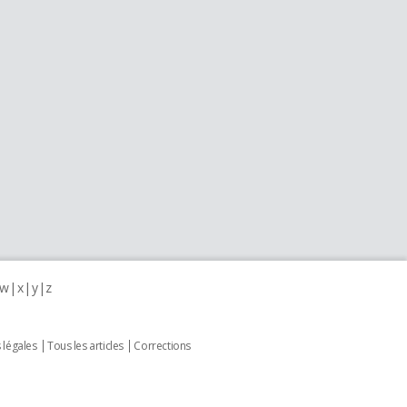
w
x
y
z
 légales
Tous les articles
Corrections