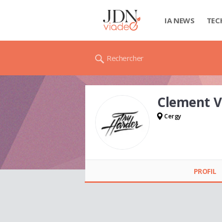
IA NEWS
TEC
Rechercher
Clement 
Cergy
Clement VEDRINE
PROFIL