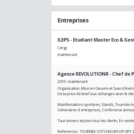
Entreprises
ILEPS
- Etudiant Master Eco & Ges
Cergy
maintenant
Agence REVOLUTIONR
- Chef de 
2010 - maintenant
Organisation, Mise en Oeuvre et Suivi d'év
De la prise de brief aux echanges avec le client
Manifestations sportives, Stands, Tournée 
Seminaires d entreprises, Conference annuel
Tout univers et pour tous les clients. Il n exis
References : TOURNEE SOTCHI EUROSPORT 2