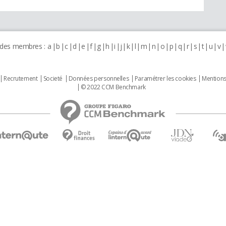
 des membres :
a
b
c
d
e
f
g
h
i
j
k
l
m
n
o
p
q
r
s
t
u
v
Recrutement
Societé
Données personnelles
Paramétrer les cookies
Mentions
© 2022 CCM Benchmark