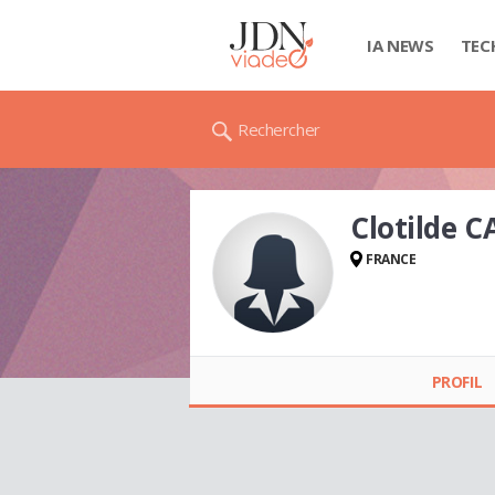
IA NEWS
TEC
Rechercher
Clotilde 
FRANCE
Clotilde CABUZEL
PROFIL