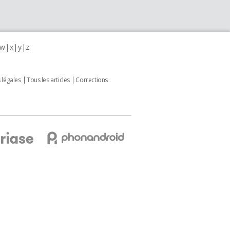
w
x
y
z
 légales
Tous les articles
Corrections