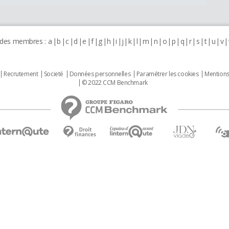
 des membres :
a
b
c
d
e
f
g
h
i
j
k
l
m
n
o
p
q
r
s
t
u
v
Recrutement
Societé
Données personnelles
Paramétrer les cookies
Mentions
© 2022 CCM Benchmark