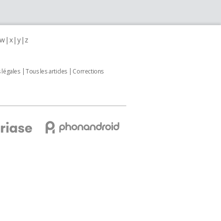
w
x
y
z
 légales
Tous les articles
Corrections