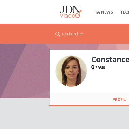
IA NEWS
TEC
Rechercher
Constanc
PARIS
Constance
DELAHAYE
PROFIL