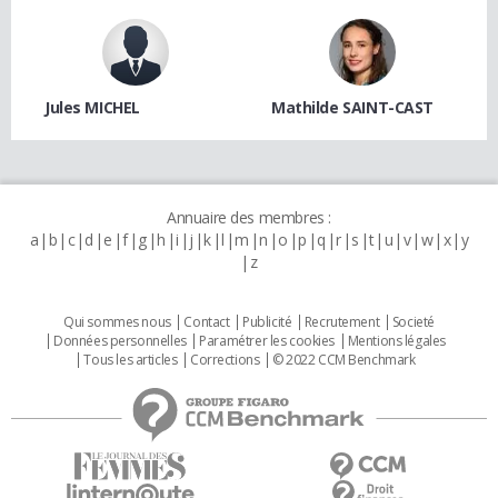
Jules MICHEL
Mathilde SAINT-CAST
Annuaire des membres :
a
b
c
d
e
f
g
h
i
j
k
l
m
n
o
p
q
r
s
t
u
v
w
x
y
z
Qui sommes nous
Contact
Publicité
Recrutement
Societé
Données personnelles
Paramétrer les cookies
Mentions légales
Tous les articles
Corrections
© 2022 CCM Benchmark