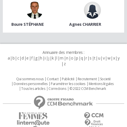
Boure STÉPHANE
Agnes CHARRIER
Annuaire des membres :
a
b
c
d
e
f
g
h
i
j
k
l
m
n
o
p
q
r
s
t
u
v
w
x
y
z
Qui sommes nous
Contact
Publicité
Recrutement
Societé
Données personnelles
Paramétrer les cookies
Mentions légales
Tous les articles
Corrections
© 2022 CCM Benchmark